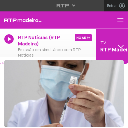
Entrar
RTP Notícias (RTP
NO AR
TV
Madeira)
RTP Madei
Emissão em simultâneo com RTP
Notícias