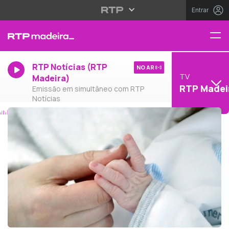
Entrar
RTP Notícias (RTP
NO AR
TV
Madeira)
RTP Madei
Emissão em simultâneo com RTP
Notícias