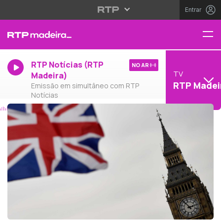
Entrar
RTP Notícias (RTP
NO AR
TV
Madeira)
RTP Madei
Emissão em simultâneo com RTP
Notícias