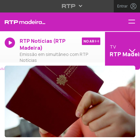
Entrar
RTP Notícias (RTP
NO AR
TV
Madeira)
RTP Madei
Emissão em simultâneo com RTP
Notícias