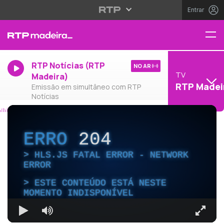
Entrar
RTP Notícias (RTP
NO AR
TV
Madeira)
RTP Madei
Emissão em simultâneo com RTP
Notícias
ERRO
204
HLS.JS FATAL ERROR - NETWORK
ERROR
ESTE CONTEÚDO ESTÁ NESTE
MOMENTO INDISPONÍVEL