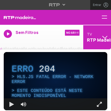
Entrar
Sem Filtros
NO AR
TV
RTP Madei
ERRO
204
HLS.JS FATAL ERROR - NETWORK
ERROR
ESTE CONTEÚDO ESTÁ NESTE
MOMENTO INDISPONÍVEL