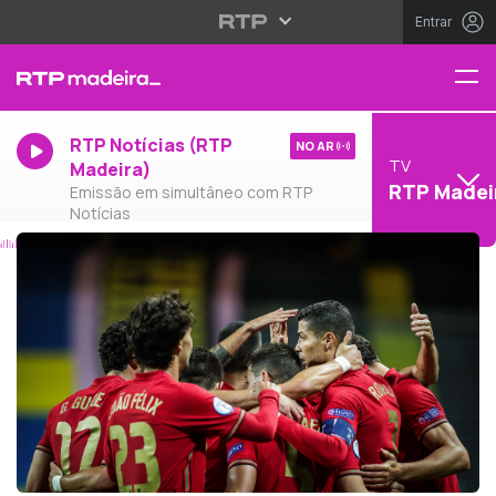
Entrar
RTP Notícias (RTP
NO AR
TV
Madeira)
RTP Madei
Emissão em simultâneo com RTP
Notícias