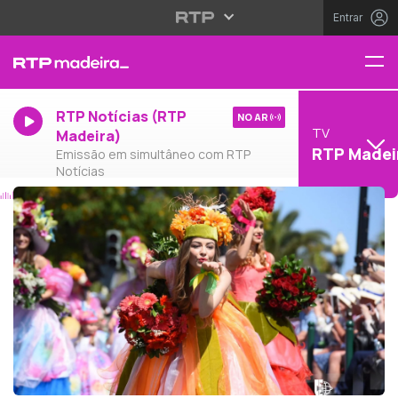
Entrar
RTP Notícias (RTP
NO AR
TV
Madeira)
RTP Madei
Emissão em simultâneo com RTP
Notícias