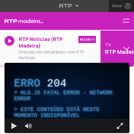
Entrar
RTP Notícias (RTP
NO AR
TV
Madeira)
RTP Madei
Emissão em simultâneo com RTP
Notícias
ERRO
204
HLS.JS FATAL ERROR - NETWORK
ERROR
ESTE CONTEÚDO ESTÁ NESTE
MOMENTO INDISPONÍVEL