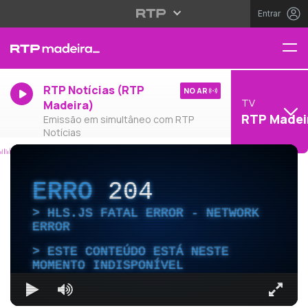
Entrar
RTP Notícias (RTP
NO AR
TV
Madeira)
RTP Madei
Emissão em simultâneo com RTP
Notícias
ERRO
204
HLS.JS FATAL ERROR - NETWORK
ERROR
ESTE CONTEÚDO ESTÁ NESTE
MOMENTO INDISPONÍVEL