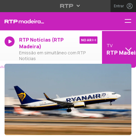
Entrar
RTP Notícias (RTP
NO AR
TV
Madeira)
RTP Madei
Emissão em simultâneo com RTP
Notícias