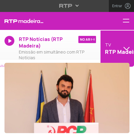
Entrar
RTP Notícias (RTP
NO AR
TV
Madeira)
RTP Madei
Emissão em simultâneo com RTP
Notícias