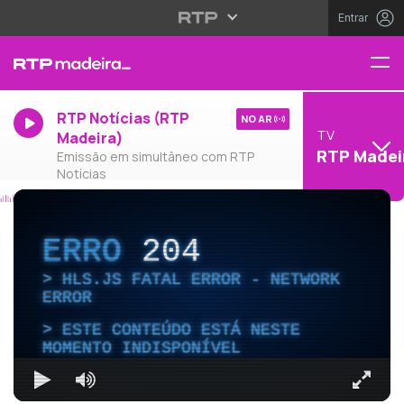
Entrar
RTP Notícias (RTP
NO AR
TV
Madeira)
RTP Madei
Emissão em simultâneo com RTP
Notícias
ERRO
204
HLS.JS FATAL ERROR - NETWORK
ERROR
ESTE CONTEÚDO ESTÁ NESTE
MOMENTO INDISPONÍVEL