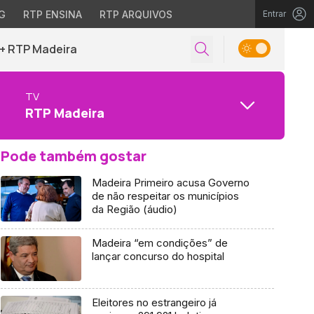
G
RTP ENSINA
RTP ARQUIVOS
Entrar
+ RTP Madeira
TV
RTP Madeira
Pode também gostar
Madeira Primeiro acusa Governo
de não respeitar os municípios
da Região (áudio)
Madeira “em condições” de
lançar concurso do hospital
Eleitores no estrangeiro já