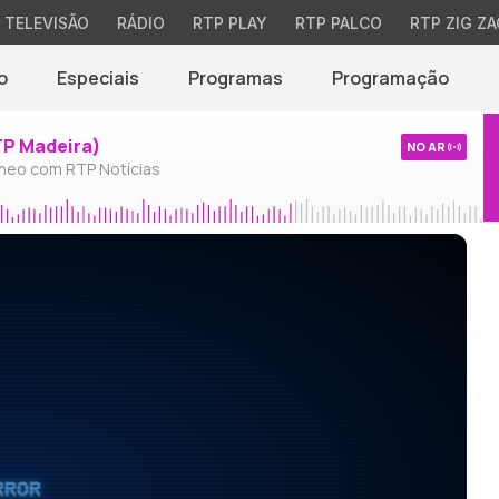
TELEVISÃO
RÁDIO
RTP PLAY
RTP PALCO
RTP ZIG ZA
o
Especiais
Programas
Programação
TP Madeira)
NO AR
neo com RTP Notícias
RROR