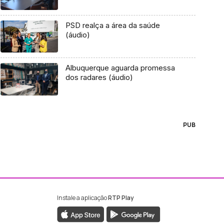
PSD realça a área da saúde
(áudio)
Albuquerque aguarda promessa
dos radares (áudio)
PUB
Instale a aplicação
RTP Play
ebook da RTP Madeira
nstagram da RTP Madeira