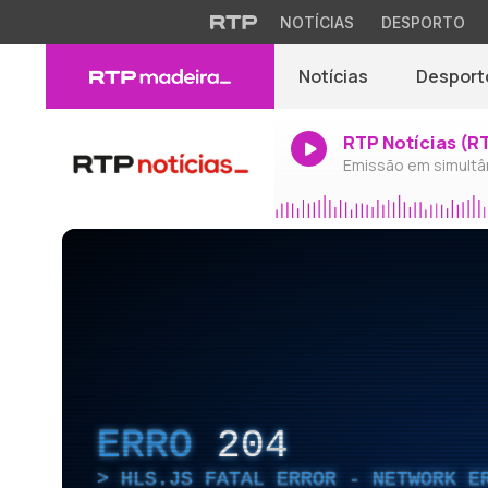
NOTÍCIAS
DESPORTO
Notícias
Desport
RTP Notícias (R
Emissão em simultâ
ERRO
204
HLS.JS FATAL ERROR - NETWORK E