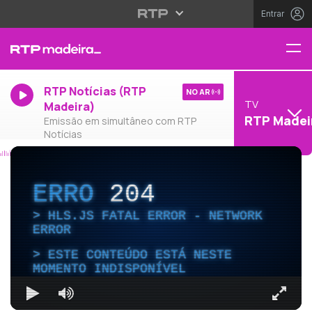
Entrar
RTP Notícias (RTP
NO AR
TV
Madeira)
RTP Madei
Emissão em simultâneo com RTP
Notícias
ERRO
204
HLS.JS FATAL ERROR - NETWORK
ERROR
ESTE CONTEÚDO ESTÁ NESTE
MOMENTO INDISPONÍVEL