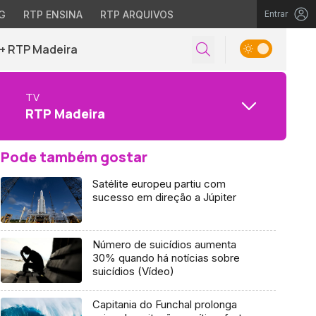
G
RTP ENSINA
RTP ARQUIVOS
Entrar
+ RTP Madeira
TV
RTP Madeira
Pode também gostar
Satélite europeu partiu com
sucesso em direção a Júpiter
Número de suicídios aumenta
30% quando há notícias sobre
suicídios (Vídeo)
Capitania do Funchal prolonga