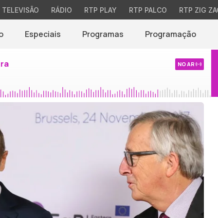
TELEVISÃO
RÁDIO
RTP PLAY
RTP PALCO
RTP ZIG ZA
o
Especiais
Programas
Programação
ira
NO AR