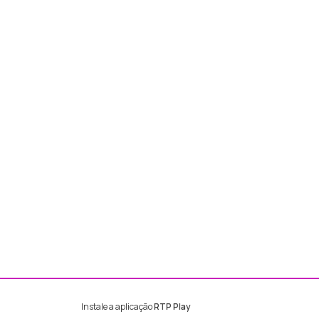
Instale a aplicação
RTP Play