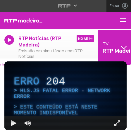
Entrar
RTP Notícias (RTP
NO AR
TV
Madeira)
RTP Madei
Emissão em simultâneo com RTP
Notícias
ERRO
204
HLS.JS FATAL ERROR - NETWORK
ERROR
ESTE CONTEÚDO ESTÁ NESTE
MOMENTO INDISPONÍVEL