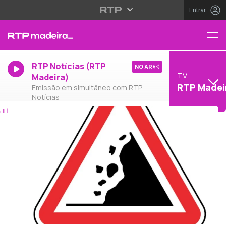
Entrar
RTP Notícias (RTP
NO AR
TV
Madeira)
RTP Madei
Emissão em simultâneo com RTP
Notícias