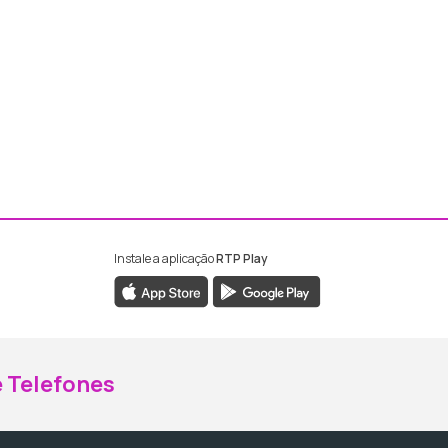
Instale a aplicação
RTP Play
ebook da RTP Madeira
nstagram da RTP Madeira
 Telefones