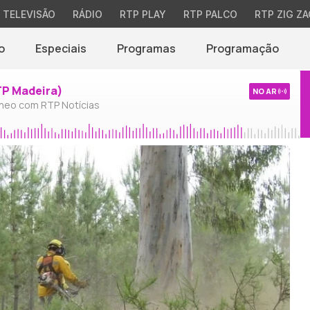
TELEVISÃO
RÁDIO
RTP PLAY
RTP PALCO
RTP ZIG ZA
o
Especiais
Programas
Programação
TP Madeira)
NO AR
neo com RTP Notícias