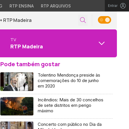
G
RTP ENSINA
RTP ARQUIVOS
Entrar
+ RTP Madeira
TV
RTP Madeira
Pode também gostar
Tolentino Mendonça preside às
comemorações do 10 de junho
em 2020
Incêndios: Mais de 30 concelhos
de sete distritos em perigo
máximo
Concerto com público no Dia da