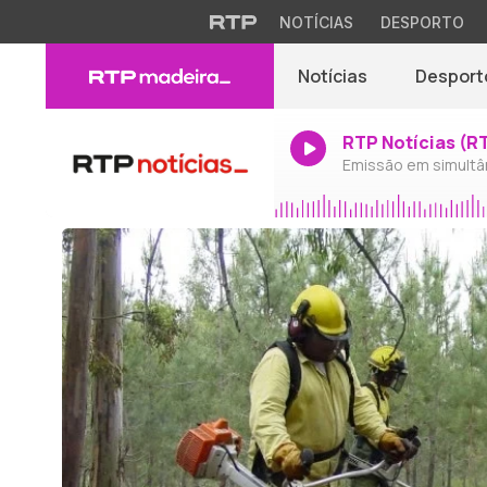
NOTÍCIAS
DESPORTO
Notícias
Desport
RTP Notícias (R
Emissão em simultâ