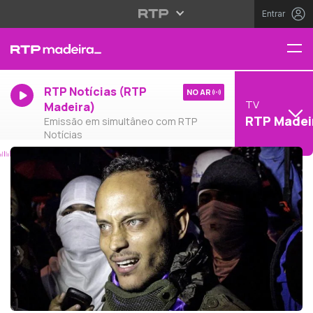
Entrar
RTP Notícias (RTP
NO AR
TV
Madeira)
RTP Madei
Emissão em simultâneo com RTP
Notícias