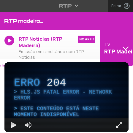
Entrar
RTP Notícias (RTP
NO AR
TV
Madeira)
RTP Madei
Emissão em simultâneo com RTP
Notícias
ERRO
204
HLS.JS FATAL ERROR - NETWORK
ERROR
ESTE CONTEÚDO ESTÁ NESTE
MOMENTO INDISPONÍVEL