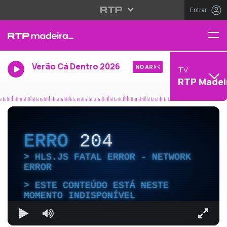
Entrar
Verão Cá Dentro 2026
NO AR
TV
RTP Madei
ERRO
204
HLS.JS FATAL ERROR - NETWORK
ERROR
ESTE CONTEÚDO ESTÁ NESTE
MOMENTO INDISPONÍVEL