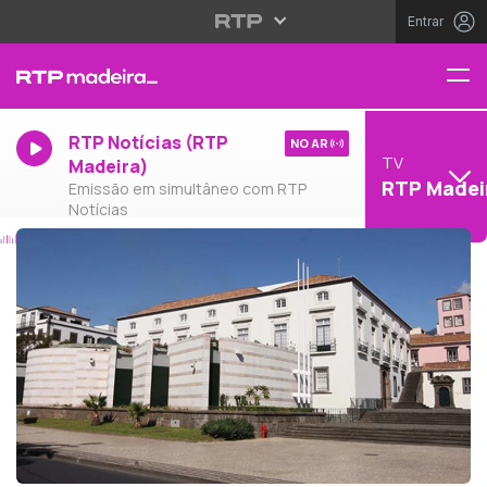
Entrar
RTP Notícias (RTP
NO AR
TV
Madeira)
RTP Madei
Emissão em simultâneo com RTP
Notícias