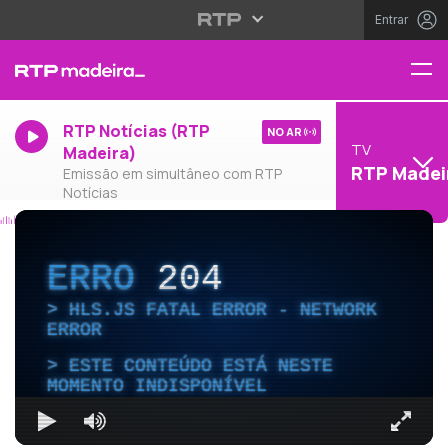
Entrar
RTP Notícias (RTP
NO AR
TV
Madeira)
RTP Madei
Emissão em simultâneo com RTP
Notícias
ERRO
204
HLS.JS FATAL ERROR - NETWORK
ERROR
ESTE CONTEÚDO ESTÁ NESTE
MOMENTO INDISPONÍVEL