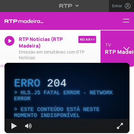
Entrar
RTP Notícias (RTP
NO AR
TV
Madeira)
RTP Madei
Emissão em simultâneo com RTP
Notícias
ERRO
204
HLS.JS FATAL ERROR - NETWORK
ERROR
ESTE CONTEÚDO ESTÁ NESTE
MOMENTO INDISPONÍVEL