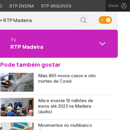
G
RTP ENSINA
RTP ARQUIVOS
Entrar
+ RTP Madeira
TV
RTP Madeira
Pode também gostar
Mais 865 novos casos e oito
mortes de Covid
Altice investe 10 milhões de
euros até 2023 na Madeira
(áudio)
Movimentos no multibanco