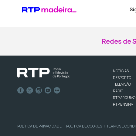
Si
Redes de S
NOTÍCIAS
DESPORTO
TELEVISÃO
RÁDIO
RTP ARQUIVO
RTP ENSINA
POLÍTICA DE PRIVACIDADE
POLÍTICA DE COOKIES
TERMOS E COND
|
|