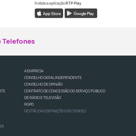
Instale a aplicação
RTP Play
ebook da RTP Madeira
nstagram da RTP Madeira
 Telefones
A EMPRESA
CONSELHO GERAL INDEPENDENTE
CONSELHO DE OPINIÃO
NTE
CONTRATO DE CONCESSÃO DO SERVIÇO PÚBLICO
DE RÁDIO E TELEVISÃO
RGPD
GESTÃO DAS DEFINIÇÕES DE COOKIES
026