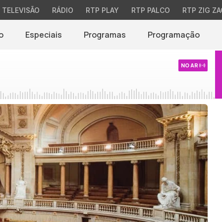
TELEVISÃO
RÁDIO
RTP PLAY
RTP PALCO
RTP ZIG ZA
o
Especiais
Programas
Programação
NO AR