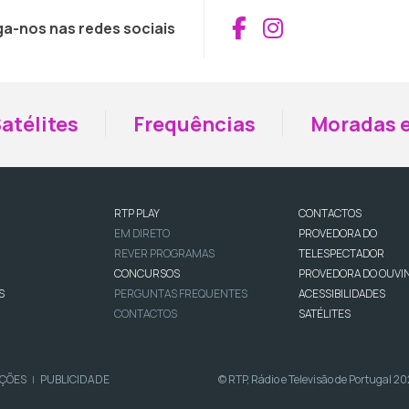
Aceder ao Fac
Aceder ao I
ga-nos nas redes sociais
atélites
Frequências
Moradas e
RTP PLAY
CONTACTOS
EM DIRETO
PROVEDORA DO
REVER PROGRAMAS
TELESPECTADOR
CONCURSOS
PROVEDORA DO OUVI
S
PERGUNTAS FREQUENTES
ACESSIBILIDADES
CONTACTOS
SATÉLITES
IÇÕES
PUBLICIDADE
© RTP, Rádio e Televisão de Portugal 2
|