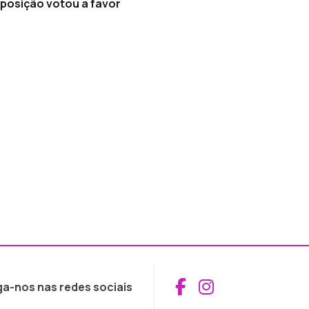
oposição votou a favor
Aceder ao Fac
Aceder ao I
ga-nos nas redes sociais