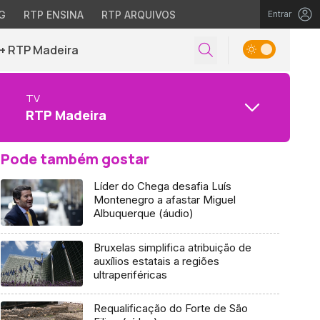
G
RTP ENSINA
RTP ARQUIVOS
Entrar
+ RTP Madeira
TV
RTP Madeira
Pode também gostar
Líder do Chega desafia Luís
Montenegro a afastar Miguel
Albuquerque (áudio)
Bruxelas simplifica atribuição de
auxílios estatais a regiões
ultraperiféricas
Requalificação do Forte de São