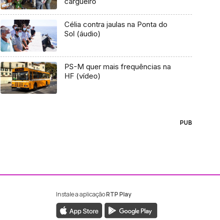
cargueiro
Célia contra jaulas na Ponta do
Sol (áudio)
PS-M quer mais frequências na
HF (vídeo)
PUB
Instale a aplicação
RTP Play
ebook da RTP Madeira
nstagram da RTP Madeira