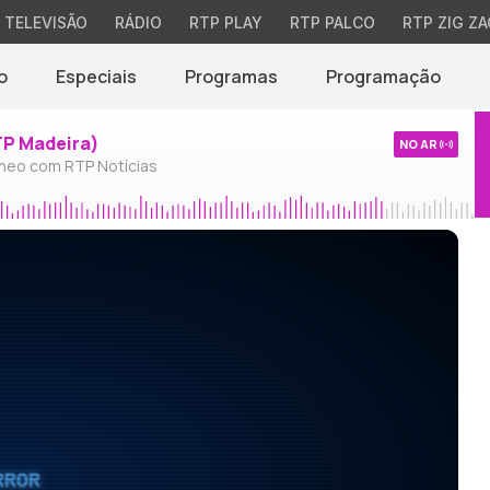
TELEVISÃO
RÁDIO
RTP PLAY
RTP PALCO
RTP ZIG ZA
o
Especiais
Programas
Programação
TP Madeira)
NO AR
neo com RTP Notícias
RROR