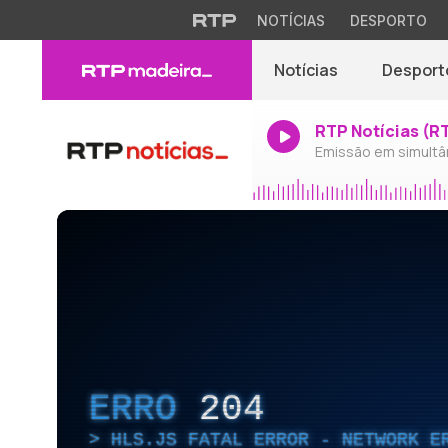
NOTÍCIAS
DESPORTO
Notícias
Desport
RTP Notícias (R
Emissão em simultâ
ERRO
204
HLS.JS FATAL ERROR - NETWORK E