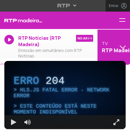
Entrar
RTP Notícias (RTP
NO AR
TV
Madeira)
RTP Madei
Emissão em simultâneo com RTP
Notícias
ERRO
204
HLS.JS FATAL ERROR - NETWORK
ERROR
ESTE CONTEÚDO ESTÁ NESTE
MOMENTO INDISPONÍVEL