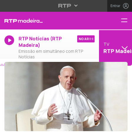
Entrar
RTP Notícias (RTP
NO AR
TV
Madeira)
RTP Madei
Emissão em simultâneo com RTP
Notícias