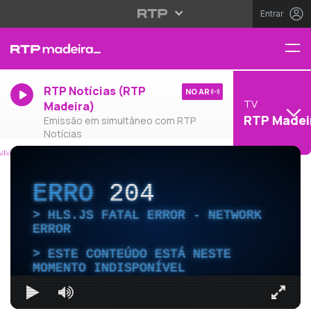
Entrar
RTP Notícias (RTP
NO AR
TV
Madeira)
RTP Madei
Emissão em simultâneo com RTP
Notícias
ERRO
204
HLS.JS FATAL ERROR - NETWORK
ERROR
ESTE CONTEÚDO ESTÁ NESTE
MOMENTO INDISPONÍVEL