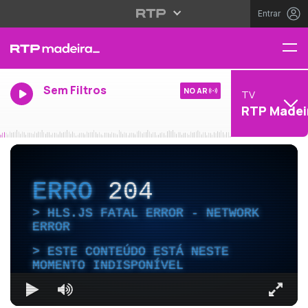
Entrar
Sem Filtros
NO AR
TV
RTP Madei
ERRO
204
HLS.JS FATAL ERROR - NETWORK
ERROR
ESTE CONTEÚDO ESTÁ NESTE
MOMENTO INDISPONÍVEL