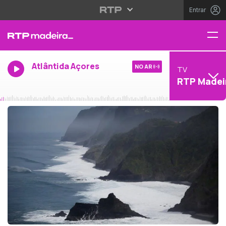
Entrar
Atlântida Açores
NO AR
TV
RTP Madei