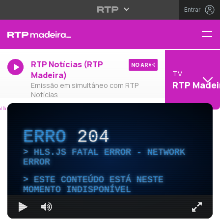
Entrar
RTP Notícias (RTP
NO AR
TV
Madeira)
RTP Madei
Emissão em simultâneo com RTP
Notícias
ERRO
204
HLS.JS FATAL ERROR - NETWORK
ERROR
ESTE CONTEÚDO ESTÁ NESTE
MOMENTO INDISPONÍVEL