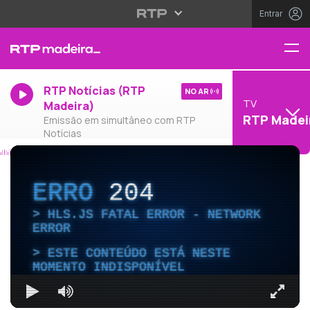
Entrar
RTP Notícias (RTP
NO AR
TV
Madeira)
RTP Madei
Emissão em simultâneo com RTP
Notícias
ERRO
204
HLS.JS FATAL ERROR - NETWORK
ERROR
ESTE CONTEÚDO ESTÁ NESTE
MOMENTO INDISPONÍVEL