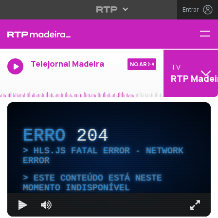
Entrar
Telejornal Madeira
NO AR
TV
RTP Madei
ERRO
204
HLS.JS FATAL ERROR - NETWORK
ERROR
ESTE CONTEÚDO ESTÁ NESTE
MOMENTO INDISPONÍVEL