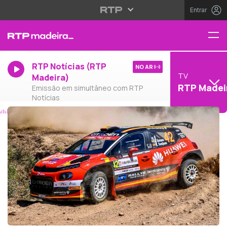
Entrar
RTP Notícias (RTP
NO AR
TV
Madeira)
RTP Madei
Emissão em simultâneo com RTP
Notícias