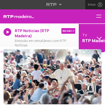
Entrar
RTP Notícias (RTP
NO AR
TV
Madeira)
RTP Madei
Emissão em simultâneo com RTP
Notícias