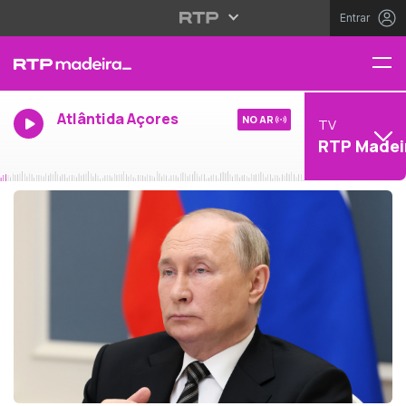
Entrar
Atlântida Açores
NO AR
TV
RTP Madei