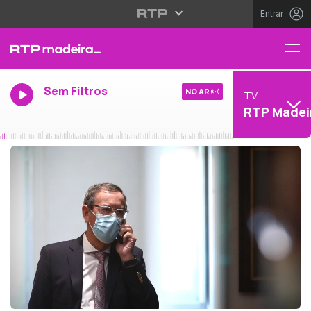
Entrar
Sem Filtros
NO AR
TV
RTP Madei