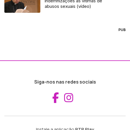
indemnizações às vítimas de
abusos sexuais (vídeo)
PUB
Siga-nos nas redes sociais
Aceder ao Fac
Aceder ao I
Instale a aplicação
RTP Play