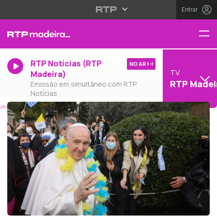
Entrar
RTP Notícias (RTP
NO AR
TV
Madeira)
RTP Madei
Emissão em simultâneo com RTP
Notícias