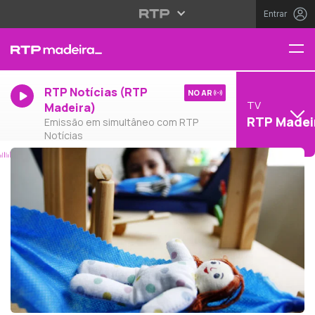
Entrar
RTP Notícias (RTP
NO AR
TV
Madeira)
RTP Madei
Emissão em simultâneo com RTP
Notícias