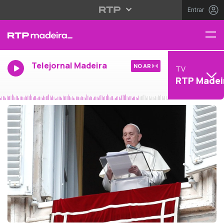
Entrar
Telejornal Madeira
NO AR
TV
RTP Madei