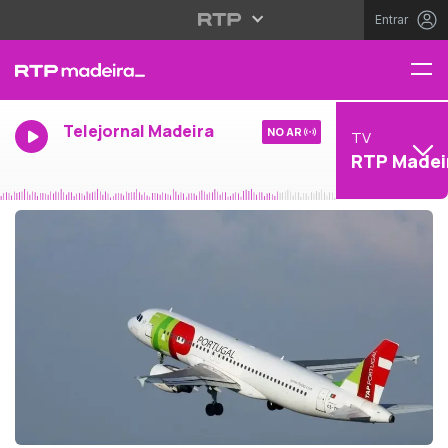
Entrar
Telejornal Madeira
NO AR
TV
RTP Madei