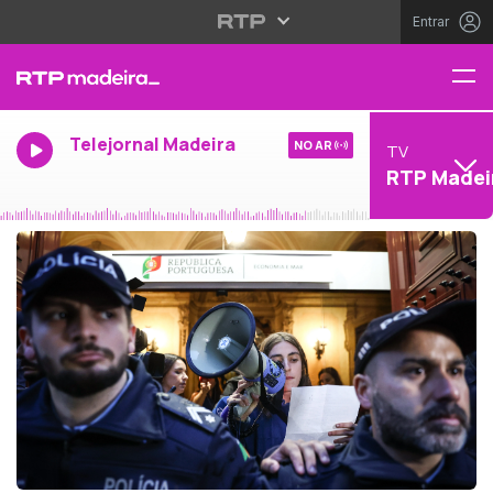
Entrar
Telejornal Madeira
NO AR
TV
RTP Madei