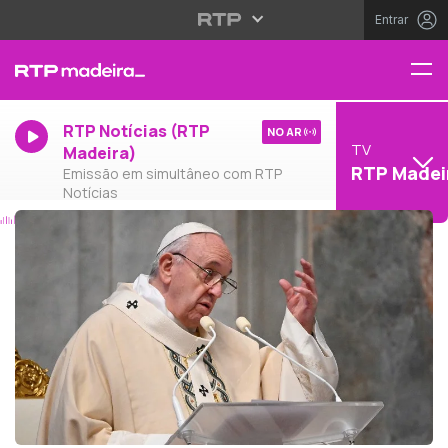
Entrar
RTP Notícias (RTP
NO AR
TV
Madeira)
RTP Madei
Emissão em simultâneo com RTP
Notícias