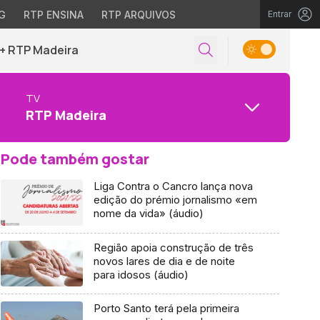
G
RTP ENSINA
RTP ARQUIVOS
Entrar
+ RTP Madeira
TV
RTP Madeira
Pode também gostar
Liga Contra o Cancro lança nova
edição do prémio jornalismo «em
nome da vida» (áudio)
Região apoia construção de três
novos lares de dia e de noite
para idosos (áudio)
Porto Santo terá pela primeira