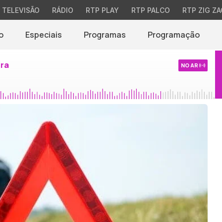
TELEVISÃO
RÁDIO
RTP PLAY
RTP PALCO
RTP ZIG ZA
o
Especiais
Programas
Programação
ira
NO AR