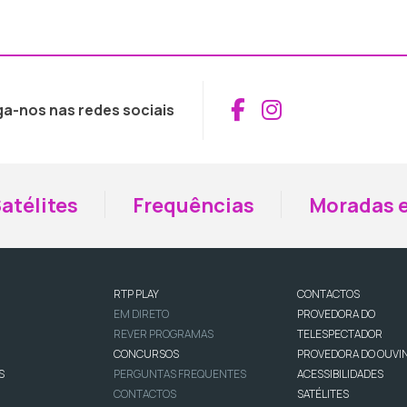
Aceder ao Fac
Aceder ao I
ga-nos nas redes sociais
atélites
Frequências
Moradas e
RTP PLAY
CONTACTOS
EM DIRETO
PROVEDORA DO
REVER PROGRAMAS
TELESPECTADOR
CONCURSOS
PROVEDORA DO OUVI
S
PERGUNTAS FREQUENTES
ACESSIBILIDADES
CONTACTOS
SATÉLITES