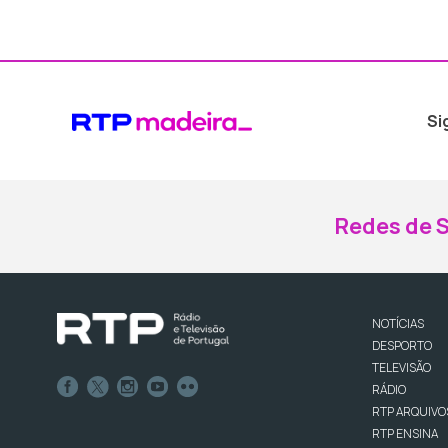
Si
Redes de S
NOTÍCIAS
DESPORTO
TELEVISÃO
RÁDIO
RTP ARQUIVO
RTP ENSINA