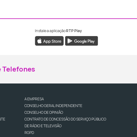
Instale a aplicação
RTP Play
ebook da RTP Madeira
nstagram da RTP Madeira
 Telefones
A EMPRESA
CONSELHO GERAL INDEPENDENTE
CONSELHO DE OPINIÃO
NTE
CONTRATO DE CONCESSÃO DO SERVIÇO PÚBLICO
DE RÁDIO E TELEVISÃO
RGPD