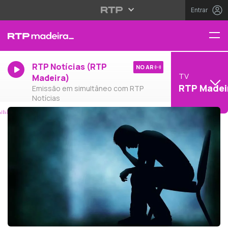
Entrar
RTP Notícias (RTP
NO AR
TV
Madeira)
RTP Madei
Emissão em simultâneo com RTP
Notícias