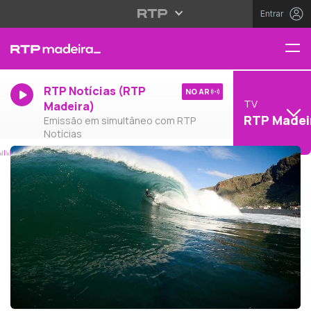
Entrar
RTP Notícias (RTP
NO AR
TV
Madeira)
RTP Madei
Emissão em simultâneo com RTP
Notícias