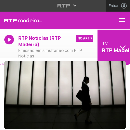
Entrar
RTP Notícias (RTP
NO AR
TV
Madeira)
RTP Madei
Emissão em simultâneo com RTP
Notícias