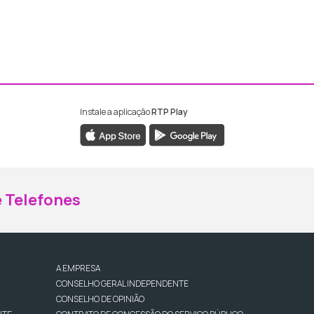
Instale a aplicação
RTP Play
ebook da RTP Madeira
nstagram da RTP Madeira
 Telefones
A EMPRESA
CONSELHO GERAL INDEPENDENTE
CONSELHO DE OPINIÃO