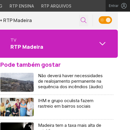
G
RTP ENSINA
RTP ARQUIVOS
Entrar
+ RTP Madeira
TV
RTP Madeira
Pode também gostar
Não deverá haver necessidades
de realojamento permanente na
sequência dos incêndios (áudio)
IHM e grupo oculista fazem
rastreio em bairros sociais
Madeira tem a taxa mais alta de