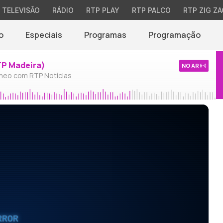
TELEVISÃO
RÁDIO
RTP PLAY
RTP PALCO
RTP ZIG ZA
o
Especiais
Programas
Programação
TP Madeira)
NO AR
neo com RTP Notícias
RROR