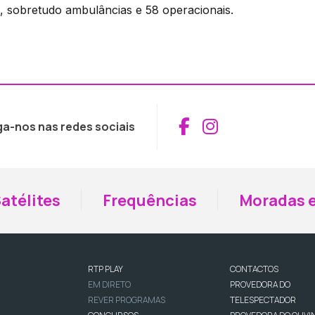
s, sobretudo ambulâncias e 58 operacionais.
Aceder ao Fac
Aceder ao I
ga-nos nas redes sociais
atélites
Frequências
Moradas e
RTP PLAY
CONTACTOS
EM DIRETO
PROVEDORA DO
REVER PROGRAMAS
TELESPECTADOR