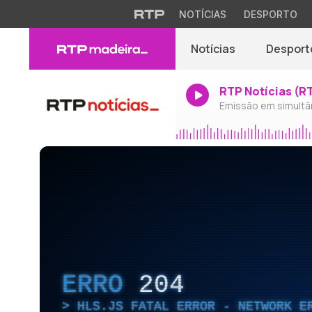
NOTÍCIAS
DESPORTO
Notícias
Desport
RTP Notícias (R
Emissão em simultâ
ERRO
204
HLS.JS FATAL ERROR - NETWORK E